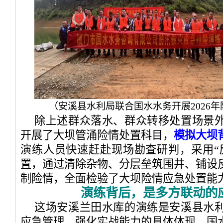
（安溪县水利局联合国水水务开展2026
除上述群众落水、群众转移处置场景
开展了大坝管涌险情处置科目，
模拟大坝
演练人员快速赶赴现场勘查研判，采用“
置，通过清除杂物、分层垒筑围井、铺设
制险情，全面检验了大坝险情应急处置能
演练背后，是多方联动的
这场安溪兰田水库的演练是安溪县水
应急管理、强化实战能力的具体体现。国