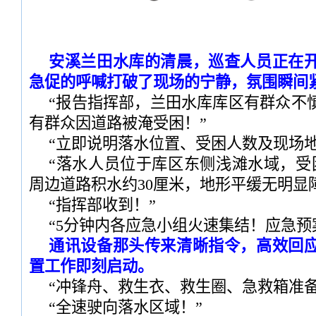
安溪兰田水库的清晨，巡查人员正在
急促的呼喊打破了现场的宁静，氛围瞬间
“报告指挥部，兰田水库库区有群众不
有群众因道路被淹受困！”
“立即说明落水位置、受困人数及现场
“落水人员位于库区东侧浅滩水域，受
周边道路积水约30厘米，地形平缓无明显
“指挥部收到！”
“5分钟内各应急小组火速集结！应急预
通讯设备那头传来清晰指令，高效回
置工作即刻启动。
“冲锋舟、救生衣、救生圈、急救箱准备
“全速驶向落水区域！”