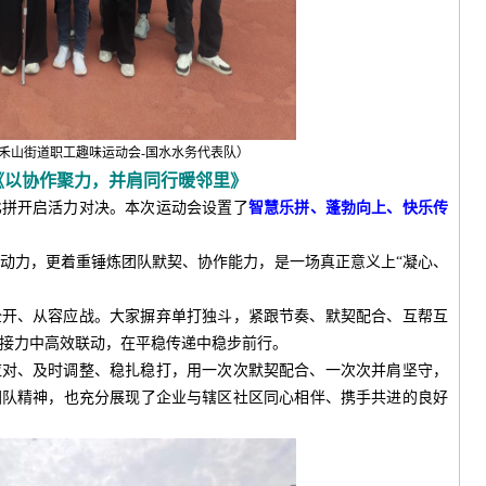
禾山街道职工趣味运动会-国水水务代表队
）
《
以协作聚力，并肩同行暖邻里
》
比拼开启活力对决。本次运动会设置了
智慧乐拼、蓬勃向上、快乐传
动力，更着重锤炼团队默契、协作能力，是一场真正意义上“凝心、
全开、从容应战。大家摒弃单打独斗，紧跟节奏、默契配合、互帮互
接力中高效联动，在平稳传递中稳步前行。
应对、及时调整、稳扎稳打，用一次次默契配合、一次次并肩坚守，
团队精神，也充分展现了企业与辖区社区同心相伴、携手共进的良好