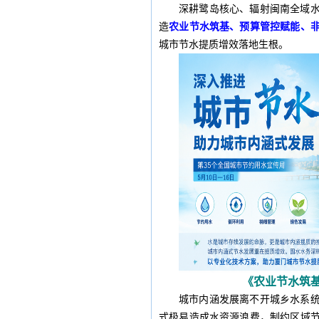
深耕鹭岛核心、辐射闽南全域
造
农业节水筑基、预算管控赋能、
城市节水提质增效落地生根。
《农业节水筑
城市内涵发展离不开城乡水系
式极易造成水资源浪费，制约区域