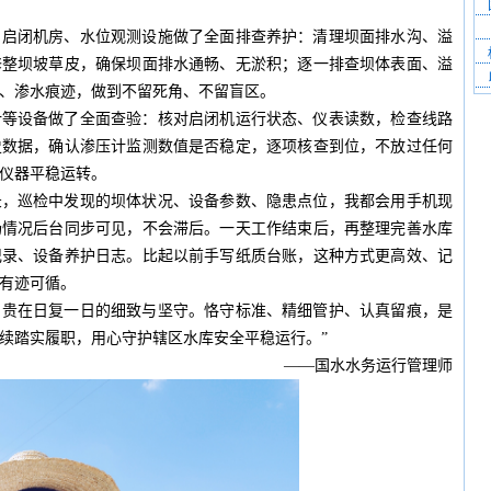
、启闭机房、水位观测设施做了全面排查养护：清理坝面排水沟、溢
修整坝坡草皮，确保坝面排水通畅、无淤积；逐一排查坝体表面、溢
、渗水痕迹，做到不留死角、不留盲区。
计等设备做了全面查验：核对启闭机运行状态、仪表读数，检查线路
史数据，确认渗压计监测数值是否稳定，逐项核查到位，不放过任何
仪器平稳运转。
录，巡检中发现的坝体状况、设备参数、隐患点位，我都会用手机现
场情况后台同步可见，不会滞后。一天工作结束后，再整理完善水库
记录、设备养护日志。比起以前手写纸质台账，这种方式更高效、记
有迹可循。
，贵在日复一日的细致与坚守。恪守标准、精细管护、认真留痕，是
续踏实履职，用心守护辖区水库安全平稳运行。”
——国水水务运行管理师