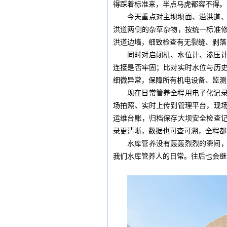
得踩着标准来，半点马虎都容不得。
今天重点对主坝坝面、溢洪道
洪道两侧的杂草杂物，按统一标准
洪道边墙，细致检查有无裂缝、剥落
同时对启闭机、水位计、渗压
连接是否牢固；比对实时水位与历
细微异常，保障所有机电设备、监测
现在日常管养全程用电子化记
场拍照、实时上传到管理平台，现
运维台账，归档保存大坝安全检查
录更清晰，数据也可查可溯，全程都
水库管养没有轰轰烈烈的瞬间
我们水库管养人的日常。往后也会继