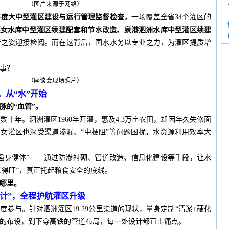
（图片来源于网络）
5年度大中型灌区建设与运行管理监督检查，
一场覆盖全省34个灌区的
惠女水库中型灌区续建配套和节水改造、泉港泗洲水库中型灌区续建
新之姿迎接检阅。而在这背后，国水水务以专业之力，为灌区提质增
事？
（座谈会现场照片）
，从“水”开始
脉的“血管”。
十年。泗洲灌区1960年开灌，惠及4.3万亩农田，却因年久失修面
惠女灌区也深受渠道渗漏、“中梗阻”等问题困扰，水资源利用效率大
强身健体”——通过防渗衬砌、管道改造、信息化建设等手段，让水
长得旺”，真正托起粮食安全的底线。
哪里。
“设计”，全程护航灌区升级
参与。针对泗洲灌区19.29公里渠道的现状，量身定制“清淤+硬化
闸的布设，到下穿高铁的管道布局，每一处设计都直击痛点。