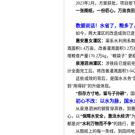
2023年2月，方案获批，项目
一张图纸，一份匠心，万亩良田
数据说话！水省了，粮多了
如今，两大灌区的改造成效已逐
惠安惠女灌区：
渠系水利用系数从
溉面积1.4万亩，改善灌溉面积3.2
增粮食产量170.2万kg，“粮袋子” 
泉港泗洲灌区：
涉铁段已提前完
计全面完工后，将改善灌溉面积3.04
这些成效的背后，是国水水务“
到“用得好”的升级体现。
“但存方寸地，留与子孙耕”
，国
初心不改：以水为脉，国水水
从泉港泗洲的钢管穿高铁，到
心，以
“保障水安全，激活水经济”
都是对
“水利万物而不争”
的践行，更
从图纸上的每一条线，到田间地