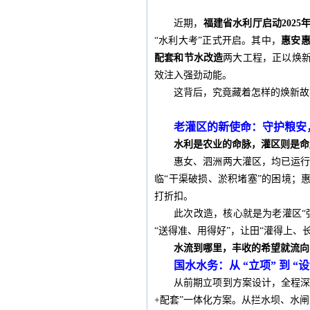
近期，
福建省水利厅启动202
“水利大考”正式开启。其中，
惠安
配套和节水改造
两大工程，正以焕
效注入强劲动能。
这背后，究竟藏着怎样的焕新故
老灌区的新使命：守护粮安
水利是农业的命脉，灌区则是命
惠女、泗洲两大灌区，均已运行数
临“干渠破损、淤积堵塞”的困境；
打折扣。
此次改造，核心就是为老灌区“
“送得准、用得好”，让田“灌得上、
水流到哪里，丰收的希望就流向
国水水务：从 “立项” 到 
从前期立项到方案设计，全程深度
+配套”一体化方案。从拦水坝、水