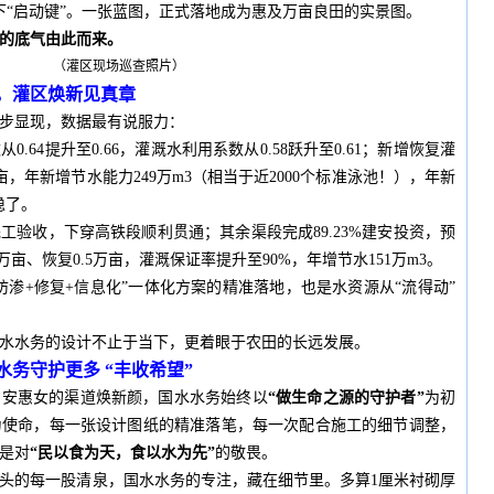
按下“启动键”。一张蓝图，正式落地成为惠及万亩良田的实景图。
的底气由此而来。
（灌区现场巡查照片）
，灌区焕新见真章
步显现，数据最有说服力：
0.64提升至0.66，灌溉水利用系数从0.58跃升至0.61；新增恢复灌
万亩，年新增节水能力249万m3（相当于近2000个标准泳池！），年新
更稳了。
工验收，下穿高铁段顺利贯通；其余渠段完成89.23%建安投资，预
万亩、恢复0.5万亩，灌溉保证率提升至90%，年增节水151万m3。
防渗+修复+信息化”一体化方案的精准落地，也是水资源从“流得动”
水水务的设计不止于当下，更着眼于农田的长远发展。
务守护更多 “丰收希望”
惠安惠女的渠道焕新颜，国水水务始终以
“做生命之源的守护者”
为初
为使命，每一张设计图纸的精准落笔，每一次配合施工的细节调整，
是对
“民以食为天，食以水为先”
的敬畏。
头的每一股清泉，国水水务的专注，藏在细节里。多算1厘米衬砌厚