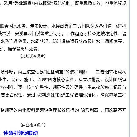
”，采用
“外业巡查+内业核查”
双轨机制，既重现场实效，也重流程规
联合国水水务、连宋设计、水经阁等第三方团队深入各河道一线“把
茂春溪、安溪县龙门溪等重点河段，工作组逐段检查边坡稳定性、堤
查水系连通效果、水质状况、防洪设施运行状态及排水口通畅度等，
处”，确保隐患早处置。
（现场巡查照片）
现场诊断，内业核查便是“抽丝剥茧”的流程溯源——二者相辅相成构
“业主、设计、施工、监理”四方核心资料，从立项批复、设计图纸审
验收材料，逐一核查完整性、规范性及准确性，重点校验施工记录与
变更合规性，通过“资料溯源”倒逼工程管理标准化，确保每项工程
完整规范的内业资料是河道治理长效运行的“隐形利器”，而这离不开
（内业检查照片）
，使命引领促联动