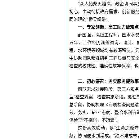
“众人拾柴火焰高，政企协同事
初心，主动衔接政府需求、创新服
同治理的“桥梁纽带”。
一、
专家领衔：高工助力破难点
薛国强，高级工程师，国水水
五年，工作经历涵盖咨询、设计、
程、水环境等领域均有较深积淀。
中协助团队精准研判工程质量与安
检查的权威性、准确性筑牢保障，也
二、
初心感召：务实服务提效率
前期需求对接阶段，第三方服务
型”检查方案；检查实施阶段，派驻
总阶段，协助梳理《专项检查问题清
效、务实、专业”态度，整合水利咨
保检查“不拖沓、不疏漏”。
这份高效联动，是“生命之源
频，协同便水到渠成。“独木难成林