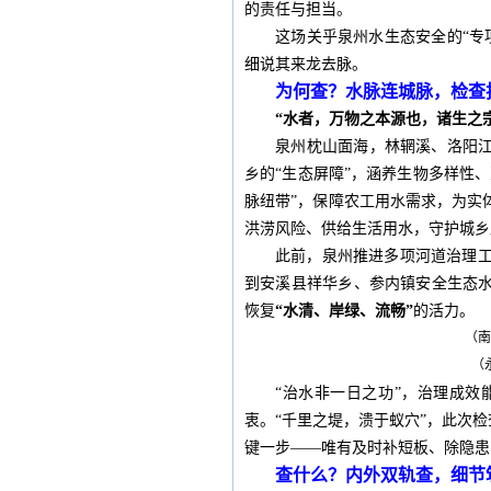
的责任与担当。
这场关乎泉州水生态安全的“专
细说其来龙去脉。
为何查？水脉连城脉，检查
“水者，万物之本源也，诸生之
泉州枕山面海，林辋溪、洛阳江
乡的“生态屏障”，涵养生物多样性
脉纽带”，保障农工用水需求，为实
洪涝风险、供给生活用水，守护城乡
此前，泉州推进多项河道治理
到安溪县祥华乡、参内镇安全生态水
恢复
“水清、岸绿、流畅”
的活力。
（
（
“治水非一日之功”，治理成
衷。“千里之堤，溃于蚁穴”，此次检
键一步——唯有及时补短板、除隐患
查什么？内外双轨查，细节