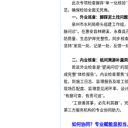
此次专项检查摒弃“单一化核验
范，确保检验全面无死角。
一、外业巡查：脚踩泥土找问题
泉州市水利局牵头组建工作组，
脉问诊”。在惠安县林辋溪、永春县
防质量、生态护岸完整性，同步核
坚持“发现一处、记录一处、反馈一
二、
内业核查：纸间溯源补漏洞
若说外业检查是“望闻问切”的
成完整“体检报告”。内业检查聚焦
批，到施工日志、监理报告及竣工
现场匹配度、监理意见闭环率、设计
“有据可查、有责可追”。
“工欲善其事，必先利其器”，
第三方服务机构的专业协同助力。
如何协同？专业赋能显担当