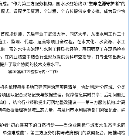
竟成。”作为第三方服务机构，国水水务始终以
“生命之源守护者”
的
务模式、调配优质资源，全过程、全方位提供专业支撑，成为政企协
务首席规划师，先后毕业于武汉大学、同济大学，从事水利工作二十
施工、监理、代建、运营等项目全过程，在水文化、水资源、水工
凭借丰富的水生态治理与水利工程质检经验，薛国强高工在现场检查
全，在内业核查中结合行业规范提供资料审查指导，其专业输出既为
提升了政企协同的技术支撑水平。
（薛国强高工检查指导内业工作）
机构梳理泉州多地已建河道治理项目清单，协助制定“分区域、分类
专项团队配合现场记录与数据整理，保障信息实时共享；后期问题汇
单》，结合行业经验提出可落地整改建议——第三方服务机构以“高
询与数据治理等领域生态力量，与泉州市水利局等部门紧密配合，确
守护者”初心感召下的自然行动——当企业目标与城市水生态需求同
，单弦难成曲”，第三方服务机构与政府部门的默契配合，既推动检