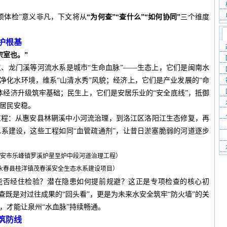
项体检”意义非凡，下文将从
“为何查”“查什么”“如何协同”
三个维度
护根基
宗室也。”
、龙门溪等河流水系是城市“生命血脉”——生态上，它们是闽南水
、净化水环境，维系“山清水秀”风貌；经济上，它们是产业发展的“命
体经济升级筑牢基础；民生上，它们是安居乐业的“安全底线”，抵御
居民安稳。
工程：从惠安县林辋溪中小河流治理，到洛江区洛阳江生态修复，再
系建设，这些工程如同“血管疏通剂”，让昔日淤塞脆弱的河道逐步
南安市乐峰镇罗溪炉星至炉中段河道治理工程）
永春县桂洋镇茂春溪安全生态水系建设项目）
效能否经住检验？潜在隐患如何提前规避？这正是专项检查的核心初
查既是对过往成果的“回头看”，更是为未来水安全筑牢“防火墙”的关
，才能让泉州“水血脉”持续畅通。
筑防线