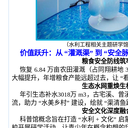
（水利工程相关主题研学
价值跃升：从 “灌溉渠” 到 “安全
粮食安全防线筑
恢复 6.84 万亩农田灌溉（占同翔耕地
大幅提升，年增粮食产能远超过去，让 “看
生态水网重焕生
年引生态补水3018万 m3，古宅溪、
流，助力 “水美乡村” 建设，绘就 “渠清
安全文化深度融
科普馆概念旨在打造 “水利 + 文化”
校开展研学活动，让青少年在概念构想的