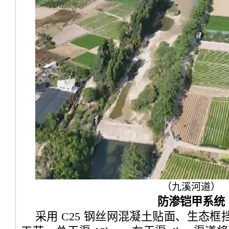
（九溪河道）
防渗铠甲系统
采用 C25 钢丝网混凝土贴面、生态