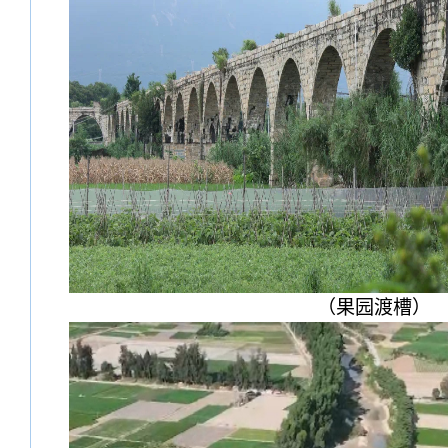
（果园渡槽）