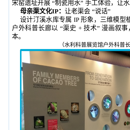
宋窑遗址开展 “制瓷用水” 手工体验，让
母亲渠文化IP：
让老渠会 “说话”
设计汀溪水库专属 IP 形象，三维模
户外科普长廊以 “渠史 + 技术” 漫画叙事
本。
（水利科普展览馆户外科普