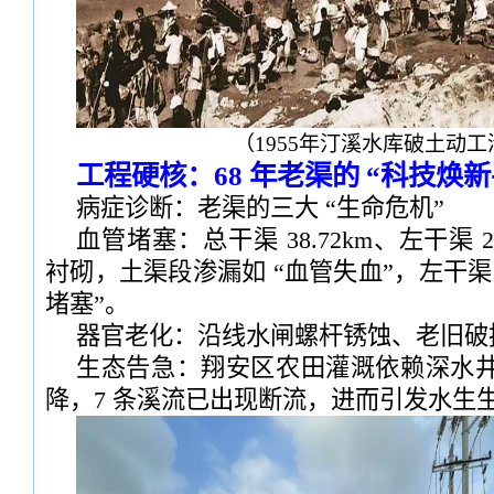
（1955年汀溪水库破土动
工程硬核：68 年老渠的 “科技焕新
病症诊断：老渠的三大 “生命危机”
血管堵塞：总干渠 38.72km、左干渠 27
衬砌，土渠段渗漏如 “血管失血”，左干
堵塞”。
器官老化：沿线水闸螺杆锈蚀、老旧破
生态告急：翔安区农田灌溉依赖深水
降，7 条溪流已出现断流，进而引发水生