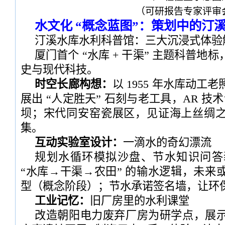
（可研报告专家评审
水文化 “概念蓝图”：策划中的汀
汀溪水库水利科普馆：三大沉浸式体验
厦门首个 “水库 + 干渠” 主题科普
史与现代科技。
时空长廊构想：
以 1955 年水库动
展出 “人定胜天” 石刻与老工具，AR 技术
坝；宋代同安窑瓷展区，见证海上丝绸
集。
互动实验室设计：
一滴水的奇幻漂流
规划水循环模拟沙盘、节水知识问答
“水库→干渠→农田” 的输水逻辑，未来
型（概念阶段）；节水承诺签名墙，让环
工业记忆：
旧厂房里的水利课堂
改造朝阳电力废弃厂房为研学点，展