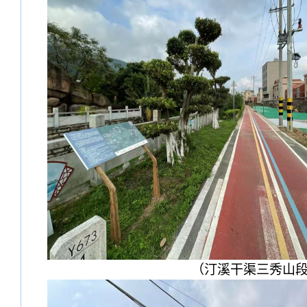
（汀溪干渠三秀山