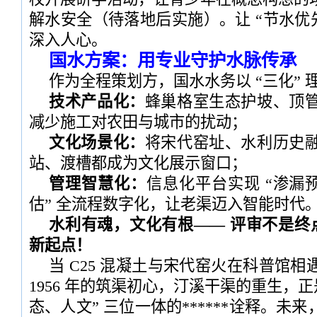
解水安全（待落地后实施）。让 “节水优
深入人心。
国水方案：用专业守护水脉传承
作为全程策划方，国水水务以 “三化” 
技术产品化：
蜂巢格室生态护坡、顶
减少施工对农田与城市的扰动；
文化场景化：
将宋代窑址、水利历史
站、渡槽都成为文化展示窗口；
管理智慧化：
信息化平台实现 “渗漏预警
估” 全流程数字化，让老渠迈入智能时代
水利有魂，文化有根—— 评审不是终点
新起点！
当 C25 混凝土与宋代窑火在科普馆
1956 年的筑渠初心，汀溪干渠的重生，正
态、人文” 三位一体的******诠释。未