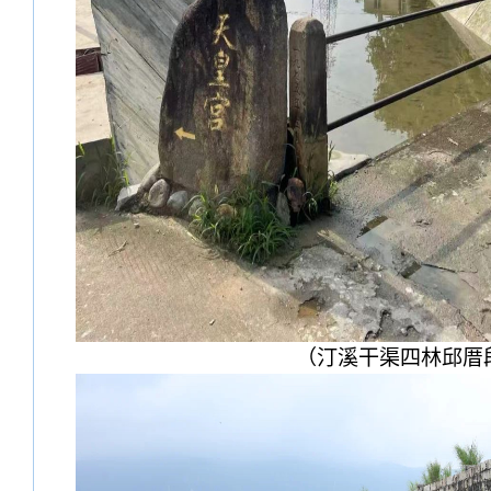
（汀溪干渠四林邱厝