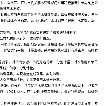
和省、自治区、直辖市机关事务管理部门应当积极推动并参与制定公
执行用水定额。
公共机构应当严格落实计划用水管理制度。具体规模按照各省、自治
水管理具体办法确定。公共机构的用水计划应当根据用水定额、本行
共机构，各地应当严格落实累进加价和累进加税制度。
公共机构用水计划下达和执行情况。
实用水计量制度，按照规定安装和使用经法定计量技术机构检定合格
护，保证运转平稳、计量准确，并对用水状况进行有效监测，及时发
量要求，对不同水源、不同用途的水，分别计量；对次级用水单位
系统）的水，分别计量。
监测器具，实现水量在线采集、实时监测。
人负责用水统计，如实记录用水计量数据。
状况进行分析。月实际用水量超过月计划用水量50%以上，或者年
%以上的公共机构，应当及时排查超量原因，做好问题整改，具备条
建、扩建建设项目，应当编制节水措施方案，配套建设节水设施，并