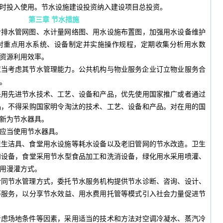
时投入使用。节水设施建设投资纳入建设项目总投资。
第三章 节水措施
给排水管网图、水计量网络图、用水设施布置图，加强用水设备维护
对重点用水系统、设备制定并实施操作规程，定期收集分析用水数
资源利用效率。
应当考虑其节水管理能力。公共机构与物业服务企业订立物业服务合
。
采用先进节水技术、工艺、设备和产品，优先使用国家推广或者通过
品，不得采购国家明令淘汰的技术、工艺、设备和产品。对在用的国
新为节水器具。
应当使用节水器具。
卫生洁具、食堂用水设施等耗水设备以及老旧管网的节水改造。卫生
和设备，食堂采用节水型食品加工和洗消设备，绿化用水采用喷灌、
用漫灌方式。
合同节水管理方式，委托节水服务机构提供节水诊断、咨询、设计、
等服务，以分享节水效益、用水费用托管等模式引入社会力量促进节
考虑场地条件等因素，采用适当的技术和方法对空调冷凝水、蒸汽冷