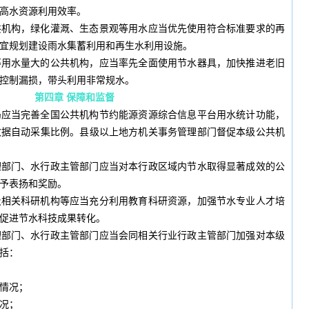
高水资源利用效率。
共机构，绿化灌溉、生态景观等用水应当优先使用符合标准要求的再
宜规划建设雨水集蓄利用和再生水利用设施。
等用水量大的公共机构，应当率先全面使用节水器具，加快推进老旧
控制漏损，带头利用非常规水。
第四章 保障和监督
局应当完善全国公共机构节约能源资源综合信息平台用水统计功能，
数据自动采集比例。县级以上地方机关事务管理部门督促本级公共机
理部门、水行政主管部门应当对本行政区域内节水取得显著成效的公
予表扬和奖励。
及相关科研机构等应当充分利用教育科研资源，加强节水专业人才培
促进节水科技成果转化。
理部门、水行政主管部门应当会同相关行业行政主管部门加强对本级
括：
情况；
况；